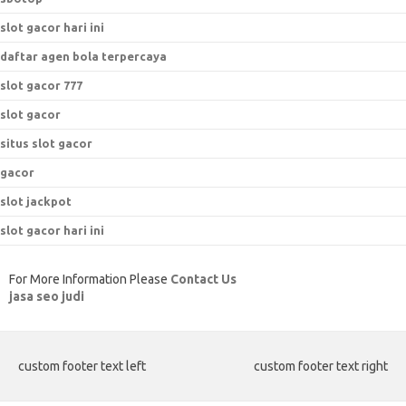
slot gacor hari ini
daftar agen bola terpercaya
slot gacor 777
slot gacor
situs slot gacor
gacor
slot jackpot
slot gacor hari ini
For More Information Please
Contact Us
jasa seo judi
custom footer text left
custom footer text right