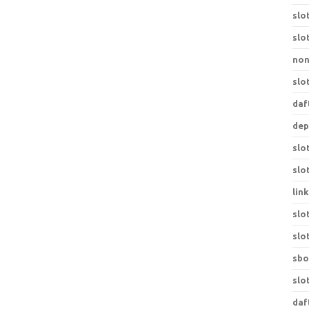
slo
slo
non
slo
daf
dep
slo
slo
link
slo
slo
sbo
slo
daf