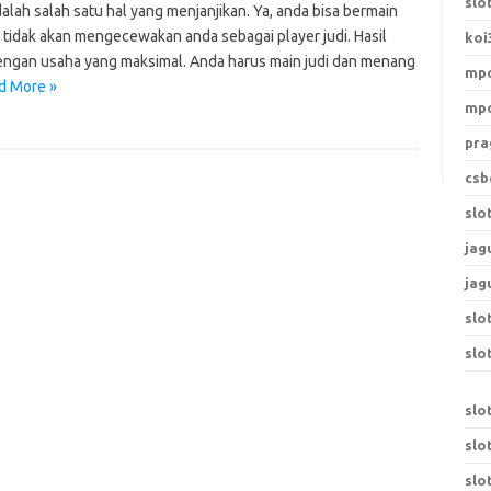
slo
alah salah satu hal yang menjanjikan. Ya, anda bisa bermain
i tidak akan mengecewakan anda sebagai player judi. Hasil
koi
h dengan usaha yang maksimal. Anda harus main judi dan menang
mp
d More »
mp
pra
cs
slo
jag
jag
slo
slo
slo
slo
slo