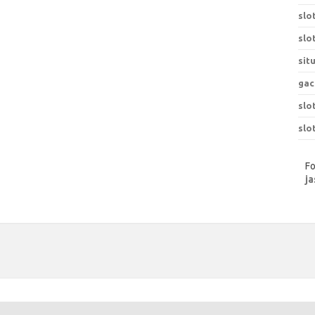
slo
slo
sit
gac
slo
slo
Fo
ja