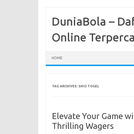
Skip
to
content
DuniaBola – Daf
Online Terperc
HOME
TAG ARCHIVES:
SHIO TOGEL
Elevate Your Game wi
Thrilling Wagers