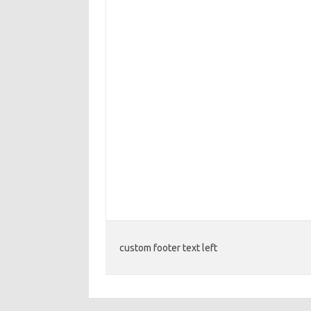
custom footer text left