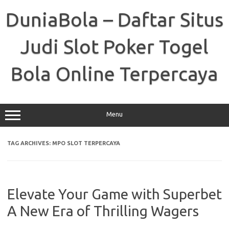
Skip
to
DuniaBola – Daftar Situs
content
Judi Slot Poker Togel
Bola Online Terpercaya
Menu
TAG ARCHIVES:
MPO SLOT TERPERCAYA
Elevate Your Game with Superbet
A New Era of Thrilling Wagers