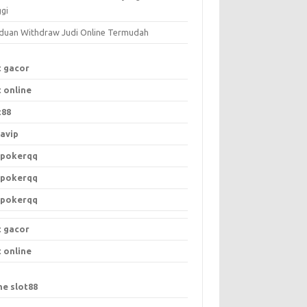
ggi
duan Withdraw Judi Online Termudah
t gacor
t online
t88
avip
bpokerqq
bpokerqq
bpokerqq
t gacor
t online
e slot88