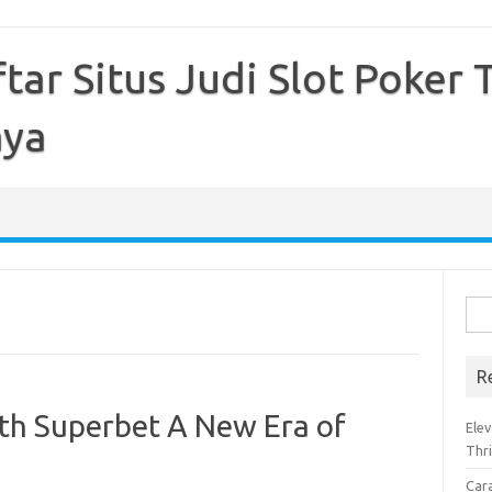
tar Situs Judi Slot Poker 
aya
Sea
for:
R
th Superbet A New Era of
Ele
Thri
Car