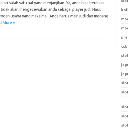
slo
alah salah satu hal yang menjanjikan. Ya, anda bisa bermain
i tidak akan mengecewakan anda sebagai player judi. Hasil
koi
h dengan usaha yang maksimal. Anda harus main judi dan menang
mp
d More »
mp
pra
cs
slo
jag
jag
slo
slo
slo
slo
slo