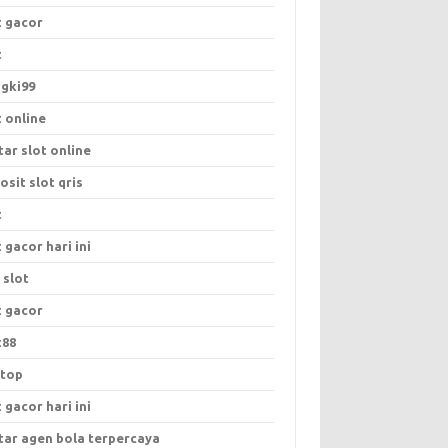
t gacor
t
gki99
t online
tar slot online
osit slot qris
t
t gacor hari ini
 slot
t gacor
t88
top
t gacor hari ini
tar agen bola terpercaya