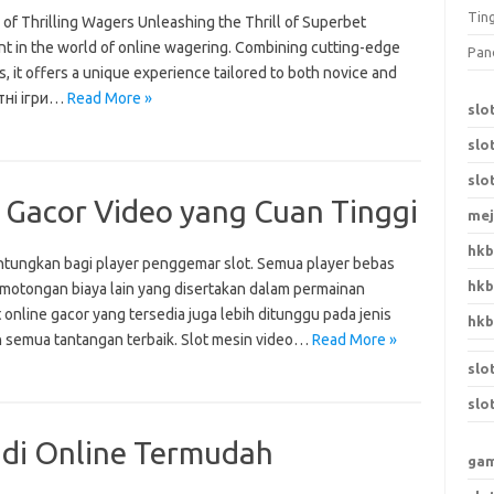
Tin
of Thrilling Wagers Unleashing the Thrill of Superbet
t in the world of online wagering. Combining cutting-edge
Pan
, it offers a unique experience tailored to both novice and
ртні ігри…
Read More »
slo
slo
slo
e Gacor Video yang Cuan Tinggi
mej
hk
guntungkan bagi player penggemar slot. Semua player bebas
hk
emotongan biaya lain yang disertakan dalam permainan
online gacor yang tersedia juga lebih ditunggu pada jenis
hk
n semua tantangan terbaik. Slot mesin video…
Read More »
slo
slo
di Online Termudah
gam