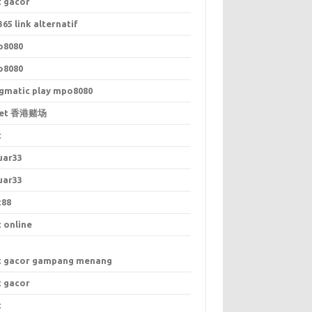
t gacor
365 link alternatif
o8080
o8080
gmatic play mpo8080
bet 香港赌场
t
uar33
uar33
t88
t online
t gacor gampang menang
t gacor
t