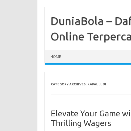
Skip
to
content
DuniaBola – Daf
Online Terperc
HOME
CATEGORY ARCHIVES:
KAPAL JUDI
Elevate Your Game wi
Thrilling Wagers