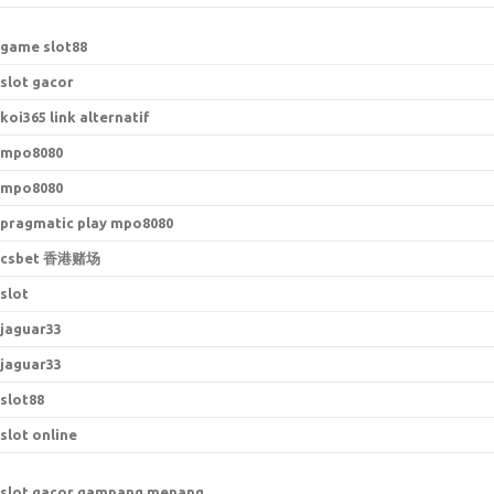
game slot88
slot gacor
koi365 link alternatif
mpo8080
mpo8080
pragmatic play mpo8080
csbet 香港赌场
slot
jaguar33
jaguar33
slot88
slot online
slot gacor gampang menang