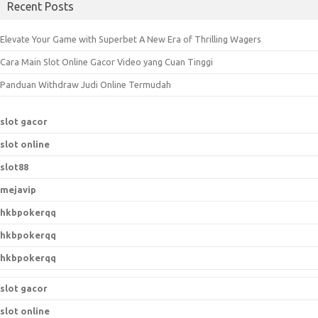
Recent Posts
r
c
Elevate Your Game with Superbet A New Era of Thrilling Wagers
h
Cara Main Slot Online Gacor Video yang Cuan Tinggi
f
o
Panduan Withdraw Judi Online Termudah
r
:
slot gacor
slot online
slot88
mejavip
hkbpokerqq
hkbpokerqq
hkbpokerqq
slot gacor
slot online