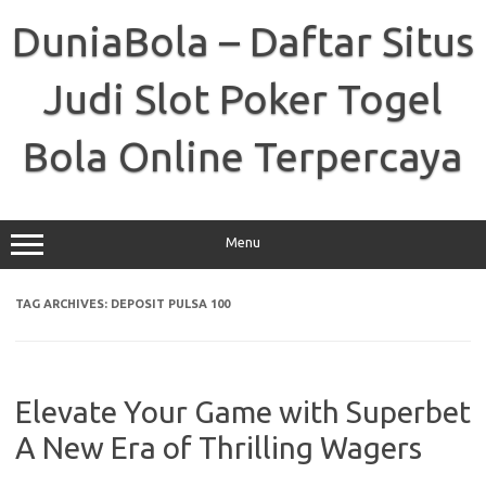
Skip
to
DuniaBola – Daftar Situs
content
Judi Slot Poker Togel
Bola Online Terpercaya
Menu
TAG ARCHIVES:
DEPOSIT PULSA 100
Elevate Your Game with Superbet
A New Era of Thrilling Wagers