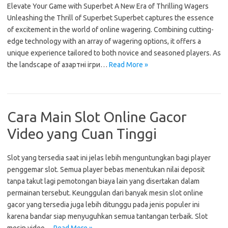
Elevate Your Game with Superbet A New Era of Thrilling Wagers
Unleashing the Thrill of Superbet Superbet captures the essence
of excitement in the world of online wagering. Combining cutting-
edge technology with an array of wagering options, it offers a
unique experience tailored to both novice and seasoned players. As
the landscape of азартні ігри…
Read More »
Cara Main Slot Online Gacor
Video yang Cuan Tinggi
Slot yang tersedia saat ini jelas lebih menguntungkan bagi player
penggemar slot. Semua player bebas menentukan nilai deposit
tanpa takut lagi pemotongan biaya lain yang disertakan dalam
permainan tersebut. Keunggulan dari banyak mesin slot online
gacor yang tersedia juga lebih ditunggu pada jenis populer ini
karena bandar siap menyuguhkan semua tantangan terbaik. Slot