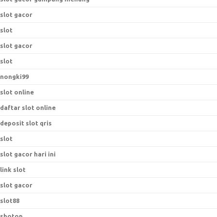
slot gacor
slot
slot gacor
slot
nongki99
slot online
daftar slot online
deposit slot qris
slot
slot gacor hari ini
link slot
slot gacor
slot88
sbotop