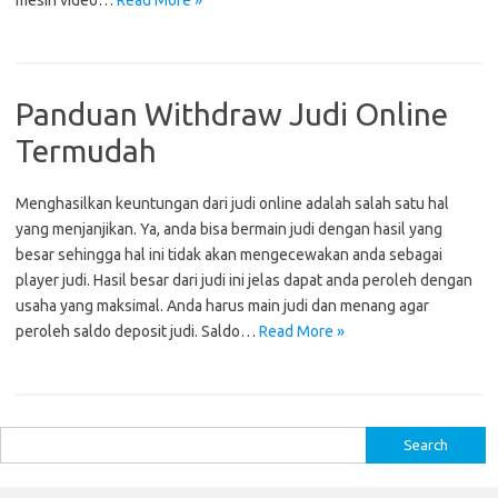
mesin video…
Read More »
Panduan Withdraw Judi Online
Termudah
Menghasilkan keuntungan dari judi online adalah salah satu hal
yang menjanjikan. Ya, anda bisa bermain judi dengan hasil yang
besar sehingga hal ini tidak akan mengecewakan anda sebagai
player judi. Hasil besar dari judi ini jelas dapat anda peroleh dengan
usaha yang maksimal. Anda harus main judi dan menang agar
peroleh saldo deposit judi. Saldo…
Read More »
S
e
a