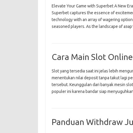
Elevate Your Game with Superbet A New Era 
Superbet captures the essence of excitemen
technology with an array of wagering options
seasoned players. As the landscape of аза
Cara Main Slot Onlin
Slot yang tersedia saat ini jelas lebih men
menentukan nilai deposit tanpa takut lagi p
tersebut. Keunggulan dari banyak mesin slot 
populer ini karena bandar siap menyuguhka
Panduan Withdraw Ju