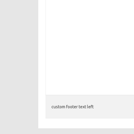
custom footer text left