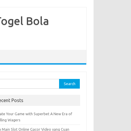
Togel Bola
rch
ecent Posts
vate Your Game with Superbet A New Era of
lling Wagers
a Main Slot Online Gacor Video yang Cuan