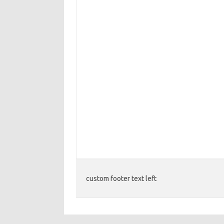
custom footer text left