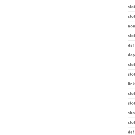
slo
slo
non
slo
daf
dep
slo
slo
link
slo
slo
sbo
slo
daf