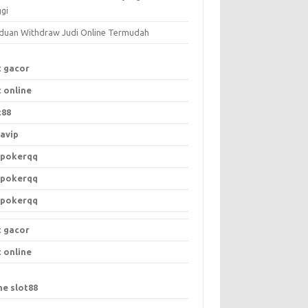
ggi
duan Withdraw Judi Online Termudah
t gacor
t online
t88
avip
bpokerqq
bpokerqq
bpokerqq
t gacor
t online
e slot88