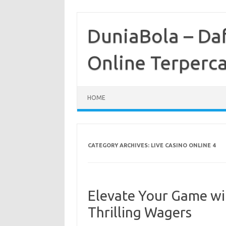
Skip
to
content
DuniaBola – Daf
Online Terperc
HOME
CATEGORY ARCHIVES:
LIVE CASINO ONLINE 4
Elevate Your Game wi
Thrilling Wagers