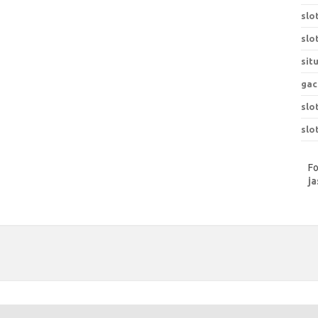
slo
slo
sit
gac
slo
slo
Fo
ja