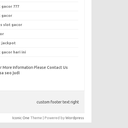
t gacor 777
t gacor
us slot gacor
or
t jackpot
t gacor hari ini
r More Information Please
Contact Us
sa seo judi
custom footer text right
Iconic One
Theme | Powered by
Wordpress