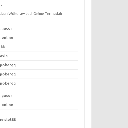
ggi
duan Withdraw Judi Online Termudah
t gacor
t online
t88
avip
bpokerqq
bpokerqq
bpokerqq
t gacor
t online
e slot88