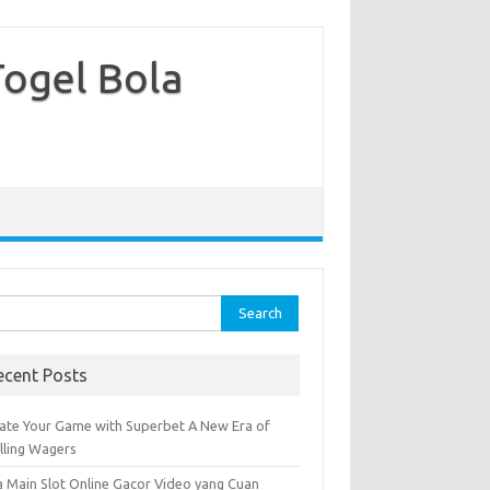
Togel Bola
rch
ecent Posts
vate Your Game with Superbet A New Era of
lling Wagers
a Main Slot Online Gacor Video yang Cuan