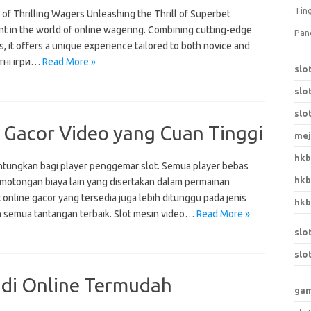
Tin
of Thrilling Wagers Unleashing the Thrill of Superbet
t in the world of online wagering. Combining cutting-edge
Pan
, it offers a unique experience tailored to both novice and
ртні ігри…
Read More »
slo
slo
slo
e Gacor Video yang Cuan Tinggi
mej
hk
guntungkan bagi player penggemar slot. Semua player bebas
hk
emotongan biaya lain yang disertakan dalam permainan
online gacor yang tersedia juga lebih ditunggu pada jenis
hk
n semua tantangan terbaik. Slot mesin video…
Read More »
slo
slo
di Online Termudah
gam