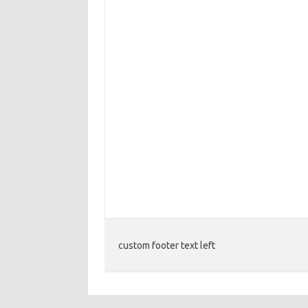
custom footer text left