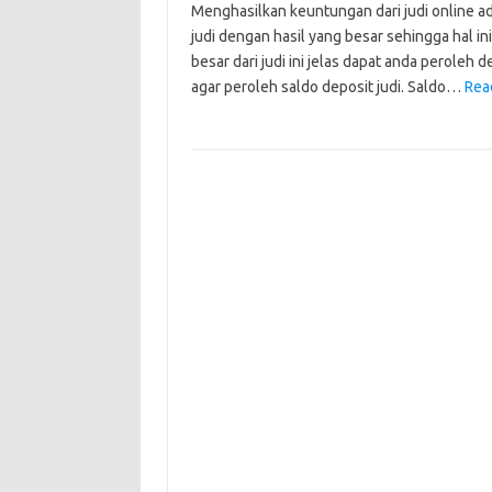
Menghasilkan keuntungan dari judi online ad
judi dengan hasil yang besar sehingga hal in
besar dari judi ini jelas dapat anda perole
agar peroleh saldo deposit judi. Saldo…
Rea