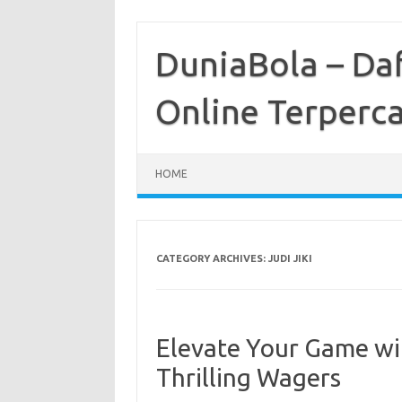
Skip
to
content
DuniaBola – Daf
Online Terperc
HOME
CATEGORY ARCHIVES:
JUDI JIKI
Elevate Your Game wi
Thrilling Wagers