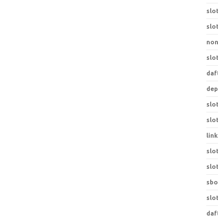
slo
slo
non
slo
daf
dep
slo
slo
link
slo
slo
sbo
slo
daf