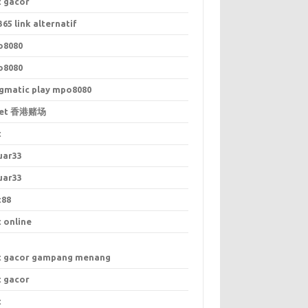
t gacor
365 link alternatif
o8080
o8080
gmatic play mpo8080
bet 香港赌场
t
uar33
uar33
t88
t online
t gacor gampang menang
t gacor
t