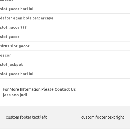
slot gacor hari ini
daftar agen bola terpercaya
slot gacor 777
slot gacor
situs slot gacor
gacor
slot jackpot
slot gacor hari ini
For More Information Please
Contact Us
jasa seo judi
custom footer text left
custom footer text right