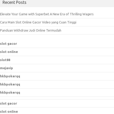
Recent Posts
r
c
Elevate Your Game with Superbet A New Era of Thrilling Wagers
h
Cara Main Slot Online Gacor Video yang Cuan Tinggi
f
o
Panduan Withdraw Judi Online Termudah
r
:
slot gacor
slot online
slot88
mejavip
hkbpokerqq
hkbpokerqq
hkbpokerqq
slot gacor
slot online