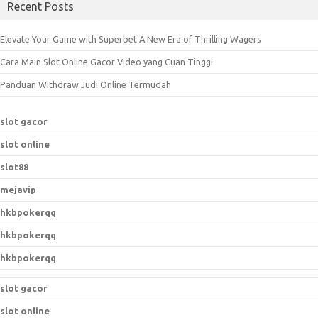
Recent Posts
r
c
Elevate Your Game with Superbet A New Era of Thrilling Wagers
h
Cara Main Slot Online Gacor Video yang Cuan Tinggi
f
o
Panduan Withdraw Judi Online Termudah
r
:
slot gacor
slot online
slot88
mejavip
hkbpokerqq
hkbpokerqq
hkbpokerqq
slot gacor
slot online