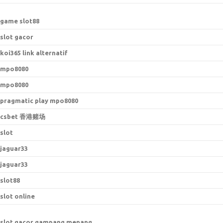
game slot88
slot gacor
koi365 link alternatif
mpo8080
mpo8080
pragmatic play mpo8080
csbet 香港赌场
slot
jaguar33
jaguar33
slot88
slot online
slot gacor gampang menang