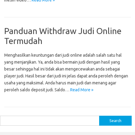
mesin video…
Read More »
Panduan Withdraw Judi Online
Termudah
Menghasilkan keuntungan dari judi online adalah salah satu hal
yang menjanjikan. Ya, anda bisa bermain judi dengan hasil yang
besar sehingga hal ini tidak akan mengecewakan anda sebagai
player judi. Hasil besar dari judi ini jelas dapat anda peroleh dengan
usaha yang maksimal. Anda harus main judi dan menang agar
peroleh saldo deposit judi. Saldo…
Read More »
S
e
a