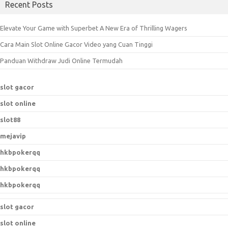
Recent Posts
r
c
Elevate Your Game with Superbet A New Era of Thrilling Wagers
h
Cara Main Slot Online Gacor Video yang Cuan Tinggi
f
o
Panduan Withdraw Judi Online Termudah
r
:
slot gacor
slot online
slot88
mejavip
hkbpokerqq
hkbpokerqq
hkbpokerqq
slot gacor
slot online