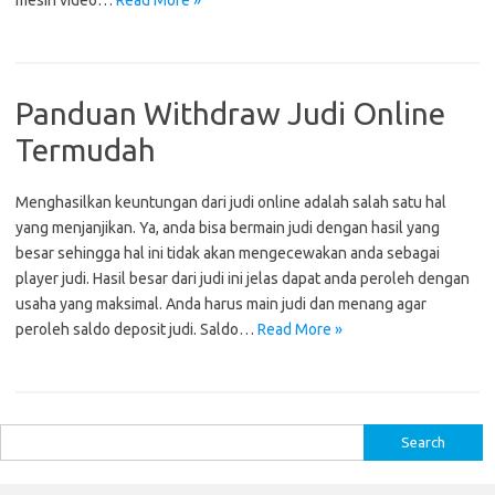
mesin video…
Read More »
Panduan Withdraw Judi Online
Termudah
Menghasilkan keuntungan dari judi online adalah salah satu hal
yang menjanjikan. Ya, anda bisa bermain judi dengan hasil yang
besar sehingga hal ini tidak akan mengecewakan anda sebagai
player judi. Hasil besar dari judi ini jelas dapat anda peroleh dengan
usaha yang maksimal. Anda harus main judi dan menang agar
peroleh saldo deposit judi. Saldo…
Read More »
S
e
a