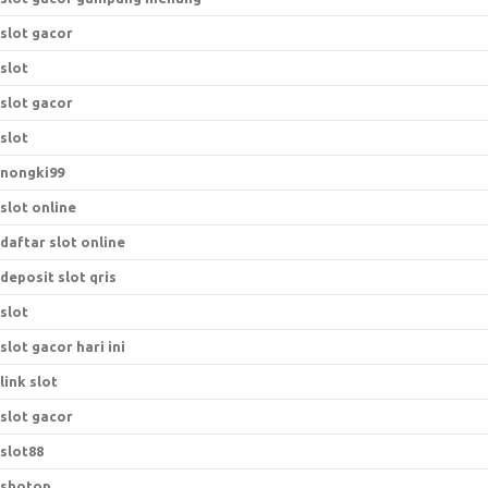
slot gacor
slot
slot gacor
slot
nongki99
slot online
daftar slot online
deposit slot qris
slot
slot gacor hari ini
link slot
slot gacor
slot88
sbotop