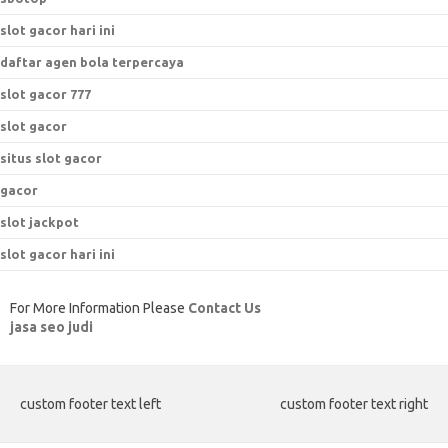
slot gacor hari ini
daftar agen bola terpercaya
slot gacor 777
slot gacor
situs slot gacor
gacor
slot jackpot
slot gacor hari ini
For More Information Please
Contact Us
jasa seo judi
custom footer text left
custom footer text right