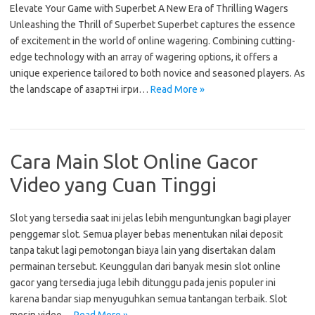
Elevate Your Game with Superbet A New Era of Thrilling Wagers
Unleashing the Thrill of Superbet Superbet captures the essence
of excitement in the world of online wagering. Combining cutting-
edge technology with an array of wagering options, it offers a
unique experience tailored to both novice and seasoned players. As
the landscape of азартні ігри…
Read More »
Cara Main Slot Online Gacor
Video yang Cuan Tinggi
Slot yang tersedia saat ini jelas lebih menguntungkan bagi player
penggemar slot. Semua player bebas menentukan nilai deposit
tanpa takut lagi pemotongan biaya lain yang disertakan dalam
permainan tersebut. Keunggulan dari banyak mesin slot online
gacor yang tersedia juga lebih ditunggu pada jenis populer ini
karena bandar siap menyuguhkan semua tantangan terbaik. Slot