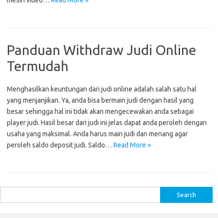
mesin video…
Read More »
Panduan Withdraw Judi Online
Termudah
Menghasilkan keuntungan dari judi online adalah salah satu hal
yang menjanjikan. Ya, anda bisa bermain judi dengan hasil yang
besar sehingga hal ini tidak akan mengecewakan anda sebagai
player judi. Hasil besar dari judi ini jelas dapat anda peroleh dengan
usaha yang maksimal. Anda harus main judi dan menang agar
peroleh saldo deposit judi. Saldo…
Read More »
S
e
a