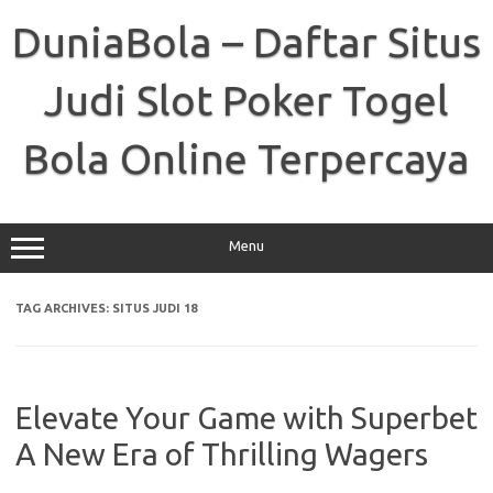
Skip
to
DuniaBola – Daftar Situs
content
Judi Slot Poker Togel
Bola Online Terpercaya
Menu
TAG ARCHIVES:
SITUS JUDI 18
Elevate Your Game with Superbet
A New Era of Thrilling Wagers