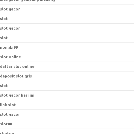
slot gacor
slot
slot gacor
slot
nongki99
slot online
daftar slot online
deposit slot qris
slot
slot gacor hari ini
link slot
slot gacor
slot88
sbotop