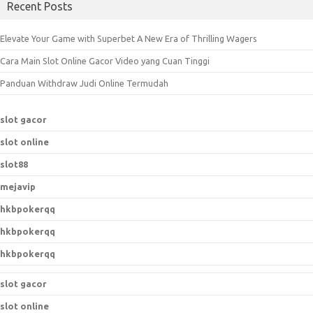
Recent Posts
r
c
Elevate Your Game with Superbet A New Era of Thrilling Wagers
h
Cara Main Slot Online Gacor Video yang Cuan Tinggi
f
o
Panduan Withdraw Judi Online Termudah
r
:
slot gacor
slot online
slot88
mejavip
hkbpokerqq
hkbpokerqq
hkbpokerqq
slot gacor
slot online