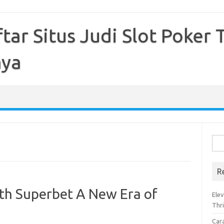
tar Situs Judi Slot Poker 
aya
Sea
for:
R
th Superbet A New Era of
Ele
Thri
Car