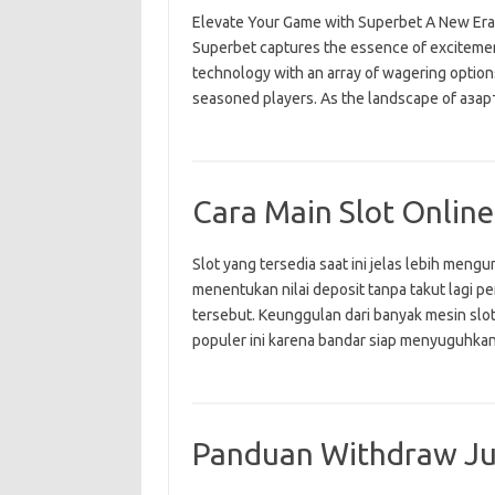
Elevate Your Game with Superbet A New Era 
Superbet captures the essence of excitemen
technology with an array of wagering options
seasoned players. As the landscape of аза
Cara Main Slot Onlin
Slot yang tersedia saat ini jelas lebih men
menentukan nilai deposit tanpa takut lagi p
tersebut. Keunggulan dari banyak mesin slot 
populer ini karena bandar siap menyuguhka
Panduan Withdraw Ju