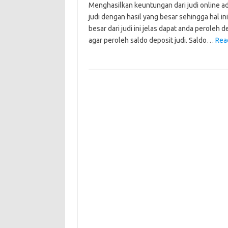
Menghasilkan keuntungan dari judi online ad
judi dengan hasil yang besar sehingga hal in
besar dari judi ini jelas dapat anda perole
agar peroleh saldo deposit judi. Saldo…
Rea