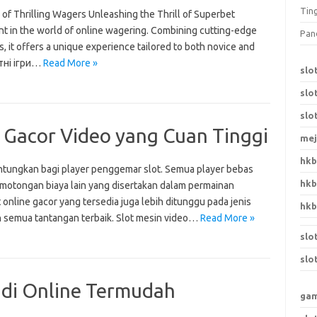
Tin
of Thrilling Wagers Unleashing the Thrill of Superbet
t in the world of online wagering. Combining cutting-edge
Pan
, it offers a unique experience tailored to both novice and
ртні ігри…
Read More »
slo
slo
slo
e Gacor Video yang Cuan Tinggi
mej
hk
guntungkan bagi player penggemar slot. Semua player bebas
hk
emotongan biaya lain yang disertakan dalam permainan
online gacor yang tersedia juga lebih ditunggu pada jenis
hk
n semua tantangan terbaik. Slot mesin video…
Read More »
slo
slo
di Online Termudah
gam