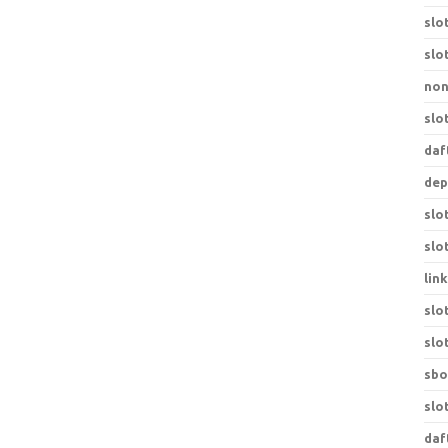
slo
slo
non
slo
daf
dep
slo
slo
link
slo
slo
sbo
slo
daf