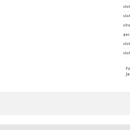
slo
slo
sit
gac
slo
slo
Fo
ja