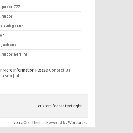
t gacor 777
t gacor
us slot gacor
or
t jackpot
t gacor hari ini
r More Information Please
Contact Us
sa seo judi
custom footer text right
Iconic One
Theme | Powered by
Wordpress