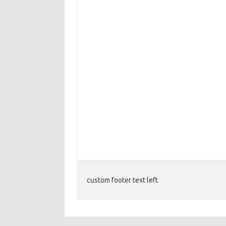
custom footer text left