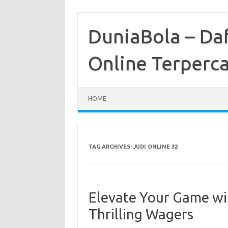
Skip
to
content
DuniaBola – Daf
Online Terperc
HOME
TAG ARCHIVES:
JUDI ONLINE 32
Elevate Your Game wi
Thrilling Wagers