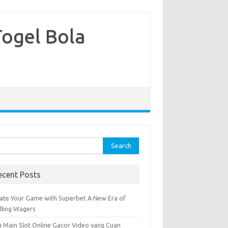
Togel Bola
rch
ecent Posts
vate Your Game with Superbet A New Era of
lling Wagers
a Main Slot Online Gacor Video yang Cuan