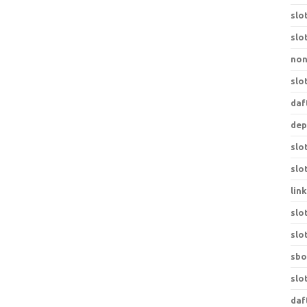
slo
slo
non
slo
daf
dep
slo
slo
link
slo
slo
sbo
slo
daf