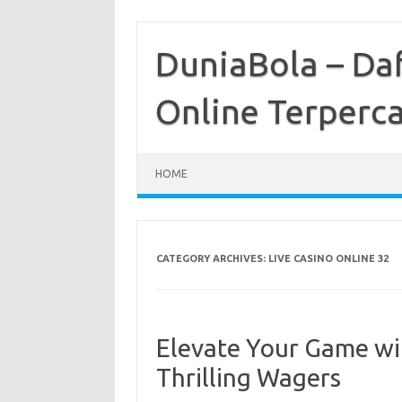
Skip
to
content
DuniaBola – Daf
Online Terperc
HOME
CATEGORY ARCHIVES:
LIVE CASINO ONLINE 32
Elevate Your Game wi
Thrilling Wagers