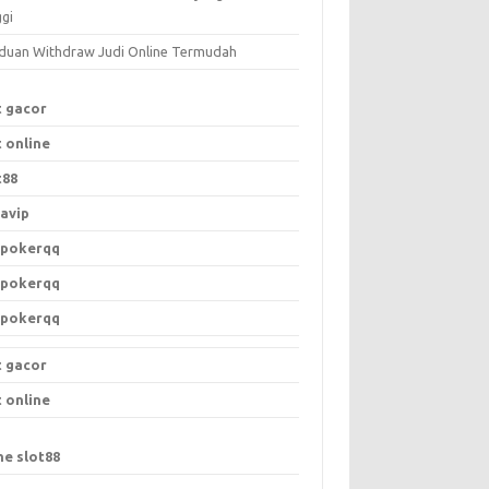
ggi
duan Withdraw Judi Online Termudah
t gacor
t online
t88
avip
bpokerqq
bpokerqq
bpokerqq
t gacor
t online
e slot88