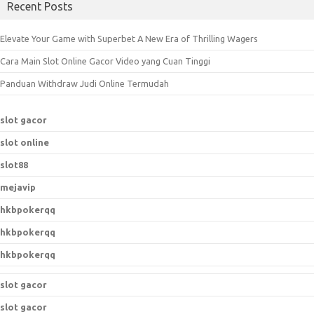
Recent Posts
r
c
Elevate Your Game with Superbet A New Era of Thrilling Wagers
h
Cara Main Slot Online Gacor Video yang Cuan Tinggi
f
o
Panduan Withdraw Judi Online Termudah
r
:
slot gacor
slot online
slot88
mejavip
hkbpokerqq
hkbpokerqq
hkbpokerqq
slot gacor
slot gacor