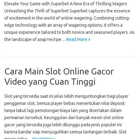
Elevate Your Game with Superbet A New Era of Thrilling Wagers
Unleashing the Thrill of Superbet Superbet captures the essence
of excitement in the world of online wagering. Combining cutting-
edge technology with an array of wagering options, it offers a
unique experience tailored to both novice and seasoned players. As
the landscape of азартні ігри…
Read More »
Cara Main Slot Online Gacor
Video yang Cuan Tinggi
Slot yang tersedia saat ini jelas lebih menguntungkan bagi player
penggemar slot. Semua player bebas menentukan nilai deposit
tanpa takut lagi pemotongan biaya lain yang disertakan dalam
permainan tersebut. Keunggulan dari banyak mesin slot online
gacor yang tersedia juga lebih ditunggu pada jenis populer ini
karena bandar siap menyuguhkan semua tantangan terbaik. Slot