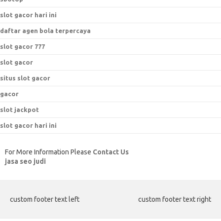
slot gacor hari ini
daftar agen bola terpercaya
slot gacor 777
slot gacor
situs slot gacor
gacor
slot jackpot
slot gacor hari ini
For More Information Please
Contact Us
jasa seo judi
custom footer text left
custom footer text right