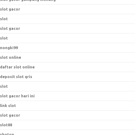
slot gacor
slot
slot gacor
slot
nongki99
slot online
daftar slot online
deposit slot qris
slot
slot gacor hari ini
link slot
slot gacor
slot88
sbotop