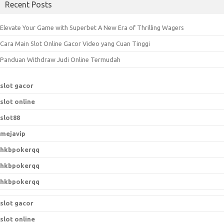
Recent Posts
r
c
Elevate Your Game with Superbet A New Era of Thrilling Wagers
h
Cara Main Slot Online Gacor Video yang Cuan Tinggi
f
o
Panduan Withdraw Judi Online Termudah
r
:
slot gacor
slot online
slot88
mejavip
hkbpokerqq
hkbpokerqq
hkbpokerqq
slot gacor
slot online