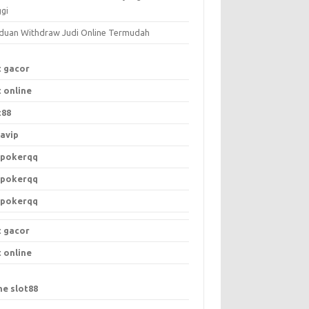
ggi
duan Withdraw Judi Online Termudah
t gacor
t online
t88
avip
bpokerqq
bpokerqq
bpokerqq
t gacor
t online
e slot88