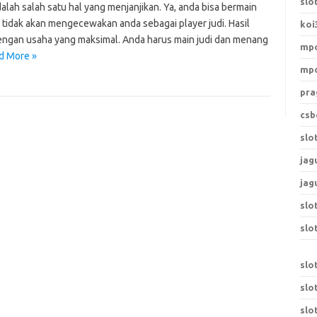
slo
alah salah satu hal yang menjanjikan. Ya, anda bisa bermain
i tidak akan mengecewakan anda sebagai player judi. Hasil
koi
h dengan usaha yang maksimal. Anda harus main judi dan menang
mp
d More »
mp
pra
cs
slo
jag
jag
slo
slo
slo
slo
slo