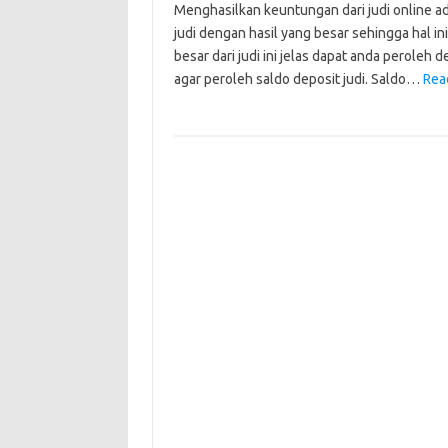
Menghasilkan keuntungan dari judi online ad
judi dengan hasil yang besar sehingga hal in
besar dari judi ini jelas dapat anda perole
agar peroleh saldo deposit judi. Saldo…
Rea