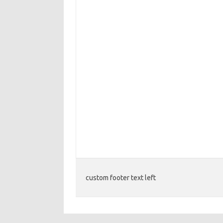
custom footer text left