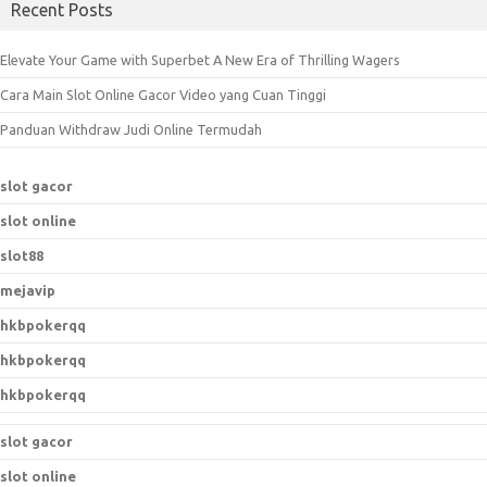
Recent Posts
r
c
Elevate Your Game with Superbet A New Era of Thrilling Wagers
h
Cara Main Slot Online Gacor Video yang Cuan Tinggi
f
o
Panduan Withdraw Judi Online Termudah
r
:
slot gacor
slot online
slot88
mejavip
hkbpokerqq
hkbpokerqq
hkbpokerqq
slot gacor
slot online