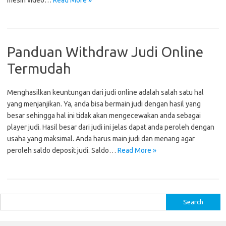
mesin video…
Read More »
Panduan Withdraw Judi Online
Termudah
Menghasilkan keuntungan dari judi online adalah salah satu hal
yang menjanjikan. Ya, anda bisa bermain judi dengan hasil yang
besar sehingga hal ini tidak akan mengecewakan anda sebagai
player judi. Hasil besar dari judi ini jelas dapat anda peroleh dengan
usaha yang maksimal. Anda harus main judi dan menang agar
peroleh saldo deposit judi. Saldo…
Read More »
S
e
a