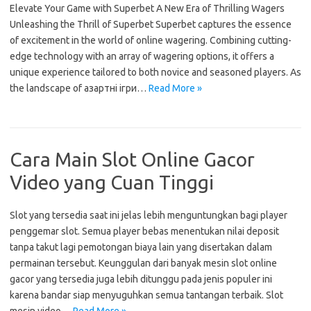
Elevate Your Game with Superbet A New Era of Thrilling Wagers
Unleashing the Thrill of Superbet Superbet captures the essence
of excitement in the world of online wagering. Combining cutting-
edge technology with an array of wagering options, it offers a
unique experience tailored to both novice and seasoned players. As
the landscape of азартні ігри…
Read More »
Cara Main Slot Online Gacor
Video yang Cuan Tinggi
Slot yang tersedia saat ini jelas lebih menguntungkan bagi player
penggemar slot. Semua player bebas menentukan nilai deposit
tanpa takut lagi pemotongan biaya lain yang disertakan dalam
permainan tersebut. Keunggulan dari banyak mesin slot online
gacor yang tersedia juga lebih ditunggu pada jenis populer ini
karena bandar siap menyuguhkan semua tantangan terbaik. Slot