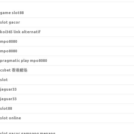
game slot88
slot gacor
koi365 link alternatif
mpo8080
mpo8080
pragmatic play mpo8080
csbet 香港赌场
slot
jaguar33
jaguar33
slot88
slot online
slot gacor gampang menang