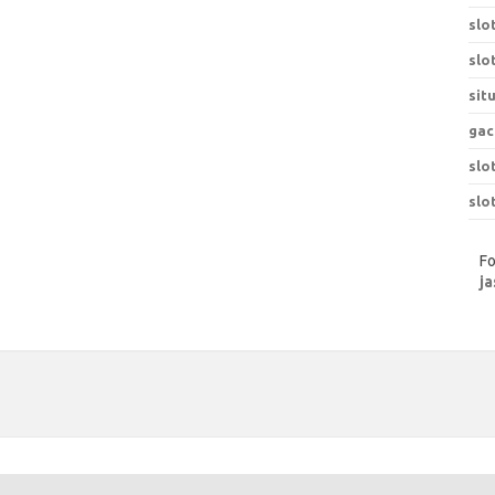
slo
slo
sit
gac
slo
slo
Fo
ja