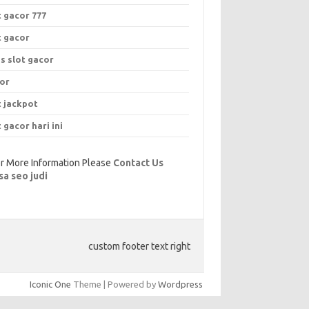
t gacor 777
t gacor
us slot gacor
or
t jackpot
t gacor hari ini
r More Information Please
Contact Us
sa seo judi
custom footer text right
Iconic One
Theme | Powered by
Wordpress