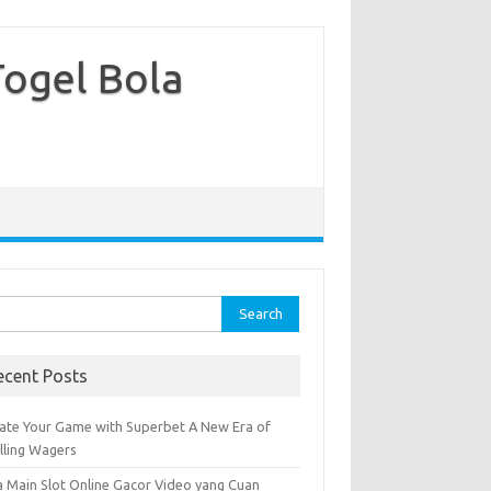
Togel Bola
rch
ecent Posts
vate Your Game with Superbet A New Era of
lling Wagers
a Main Slot Online Gacor Video yang Cuan