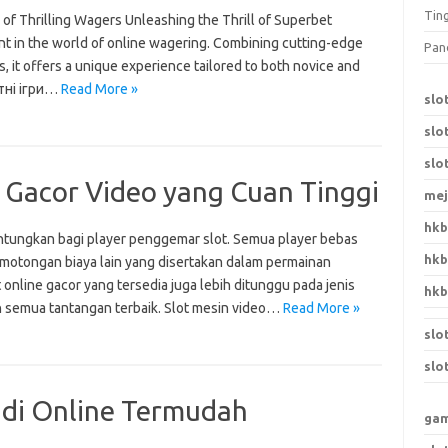
Tin
of Thrilling Wagers Unleashing the Thrill of Superbet
t in the world of online wagering. Combining cutting-edge
Pan
, it offers a unique experience tailored to both novice and
ртні ігри…
Read More »
slo
slo
slo
e Gacor Video yang Cuan Tinggi
mej
hk
guntungkan bagi player penggemar slot. Semua player bebas
hk
emotongan biaya lain yang disertakan dalam permainan
online gacor yang tersedia juga lebih ditunggu pada jenis
hk
n semua tantangan terbaik. Slot mesin video…
Read More »
slo
slo
di Online Termudah
gam