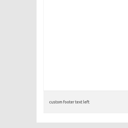
custom footer text left