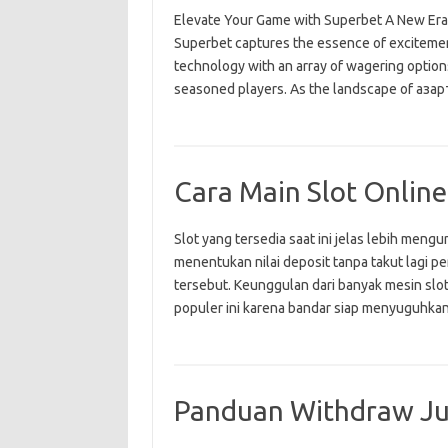
Elevate Your Game with Superbet A New Era 
Superbet captures the essence of excitemen
technology with an array of wagering options
seasoned players. As the landscape of аза
Cara Main Slot Onlin
Slot yang tersedia saat ini jelas lebih men
menentukan nilai deposit tanpa takut lagi p
tersebut. Keunggulan dari banyak mesin slot 
populer ini karena bandar siap menyuguhka
Panduan Withdraw Ju