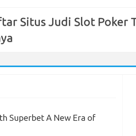
tar Situs Judi Slot Poker 
aya
th Superbet A New Era of