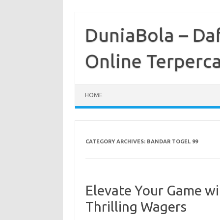
Skip
to
content
DuniaBola – Daf
Online Terperc
HOME
CATEGORY ARCHIVES:
BANDAR TOGEL 99
Elevate Your Game wi
Thrilling Wagers