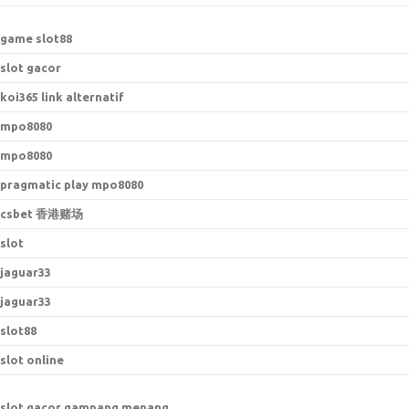
game slot88
slot gacor
koi365 link alternatif
mpo8080
mpo8080
pragmatic play mpo8080
csbet 香港赌场
slot
jaguar33
jaguar33
slot88
slot online
slot gacor gampang menang