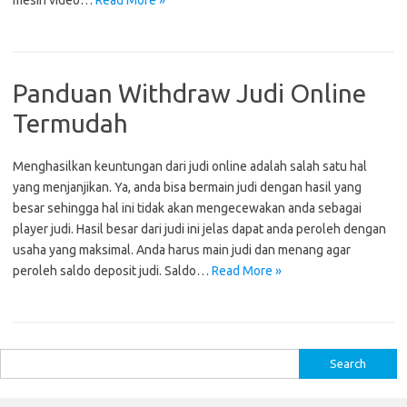
mesin video…
Read More »
Panduan Withdraw Judi Online
Termudah
Menghasilkan keuntungan dari judi online adalah salah satu hal
yang menjanjikan. Ya, anda bisa bermain judi dengan hasil yang
besar sehingga hal ini tidak akan mengecewakan anda sebagai
player judi. Hasil besar dari judi ini jelas dapat anda peroleh dengan
usaha yang maksimal. Anda harus main judi dan menang agar
peroleh saldo deposit judi. Saldo…
Read More »
S
e
a