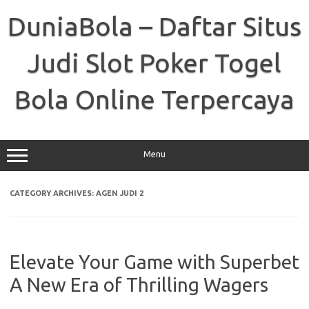
Skip
to
DuniaBola – Daftar Situs
content
Judi Slot Poker Togel
Bola Online Terpercaya
Menu
CATEGORY ARCHIVES:
AGEN JUDI 2
Elevate Your Game with Superbet
A New Era of Thrilling Wagers