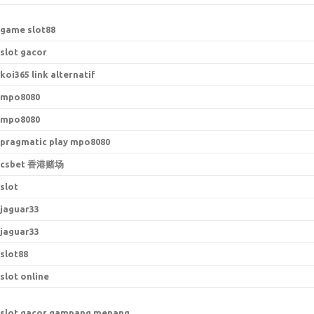
game slot88
slot gacor
koi365 link alternatif
mpo8080
mpo8080
pragmatic play mpo8080
csbet 香港赌场
slot
jaguar33
jaguar33
slot88
slot online
slot gacor gampang menang