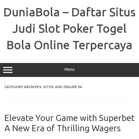
Skip
to
DuniaBola – Daftar Situs
content
Judi Slot Poker Togel
Bola Online Terpercaya
Menu
CATEGORY ARCHIVES:
SITUS JUDI ONLINE 36
Elevate Your Game with Superbet
A New Era of Thrilling Wagers