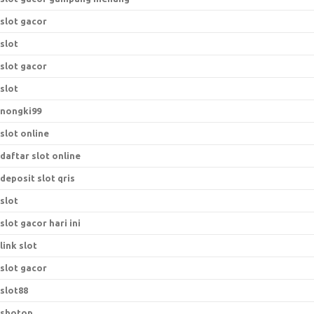
slot gacor
slot
slot gacor
slot
nongki99
slot online
daftar slot online
deposit slot qris
slot
slot gacor hari ini
link slot
slot gacor
slot88
sbotop