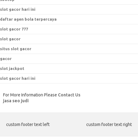
slot gacor hari ini
daftar agen bola terpercaya
slot gacor 777
slot gacor
situs slot gacor
gacor
slot jackpot
slot gacor hari ini
For More Information Please
Contact Us
jasa seo judi
custom footer text left
custom footer text right