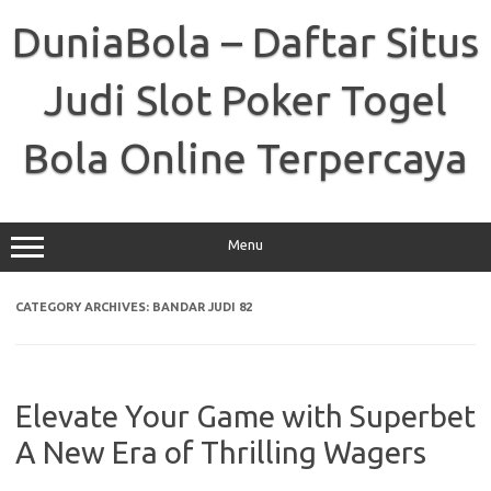
Skip
to
DuniaBola – Daftar Situs
content
Judi Slot Poker Togel
Bola Online Terpercaya
Menu
CATEGORY ARCHIVES:
BANDAR JUDI 82
Elevate Your Game with Superbet
A New Era of Thrilling Wagers