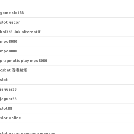
game slot88
slot gacor
koi365 link alternatif
mpo8080
mpo8080
pragmatic play mpo8080
csbet 香港赌场
slot
jaguar33
jaguar33
slot88
slot online
slot gacor gampang menang