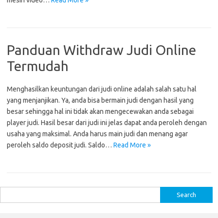
mesin video…
Read More »
Panduan Withdraw Judi Online
Termudah
Menghasilkan keuntungan dari judi online adalah salah satu hal
yang menjanjikan. Ya, anda bisa bermain judi dengan hasil yang
besar sehingga hal ini tidak akan mengecewakan anda sebagai
player judi. Hasil besar dari judi ini jelas dapat anda peroleh dengan
usaha yang maksimal. Anda harus main judi dan menang agar
peroleh saldo deposit judi. Saldo…
Read More »
S
e
a