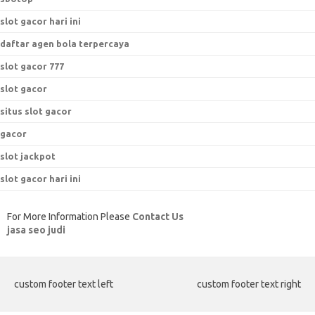
slot gacor hari ini
daftar agen bola terpercaya
slot gacor 777
slot gacor
situs slot gacor
gacor
slot jackpot
slot gacor hari ini
For More Information Please
Contact Us
jasa seo judi
custom footer text left
custom footer text right