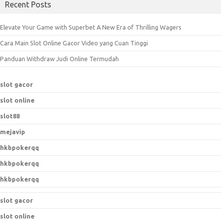
Recent Posts
r
c
Elevate Your Game with Superbet A New Era of Thrilling Wagers
h
Cara Main Slot Online Gacor Video yang Cuan Tinggi
f
o
Panduan Withdraw Judi Online Termudah
r
:
slot gacor
slot online
slot88
mejavip
hkbpokerqq
hkbpokerqq
hkbpokerqq
slot gacor
slot online