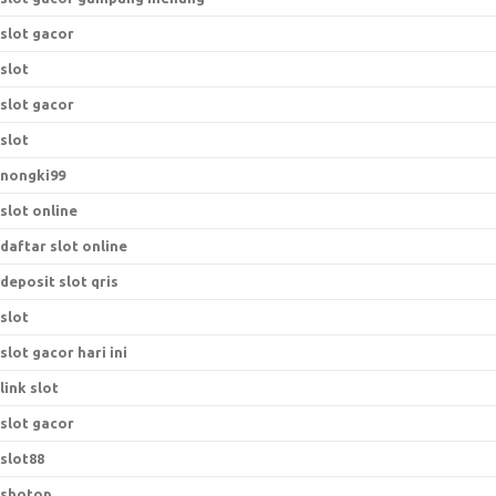
slot gacor
slot
slot gacor
slot
nongki99
slot online
daftar slot online
deposit slot qris
slot
slot gacor hari ini
link slot
slot gacor
slot88
sbotop