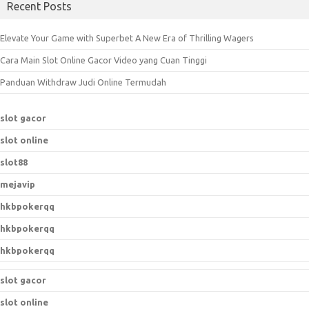
Recent Posts
r
c
Elevate Your Game with Superbet A New Era of Thrilling Wagers
h
Cara Main Slot Online Gacor Video yang Cuan Tinggi
f
o
Panduan Withdraw Judi Online Termudah
r
:
slot gacor
slot online
slot88
mejavip
hkbpokerqq
hkbpokerqq
hkbpokerqq
slot gacor
slot online