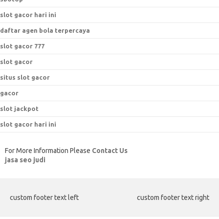
slot gacor hari ini
daftar agen bola terpercaya
slot gacor 777
slot gacor
situs slot gacor
gacor
slot jackpot
slot gacor hari ini
For More Information Please
Contact Us
jasa seo judi
custom footer text left
custom footer text right