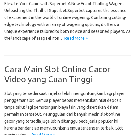
Elevate Your Game with Superbet A New Era of Thrilling Wagers
Unleashing the Thrill of Superbet Superbet captures the essence
of excitement in the world of online wagering. Combining cutting-
edge technology with an array of wagering options, it offers a
unique experience tailored to both novice and seasoned players. As
the landscape of азартні ігри…
Read More »
Cara Main Slot Online Gacor
Video yang Cuan Tinggi
Slot yang tersedia saat ini jelas lebih menguntungkan bagi player
penggemar slot. Semua player bebas menentukan nilai deposit
tanpa takut lagi pemotongan biaya lain yang disertakan dalam
permainan tersebut. Keunggulan dari banyak mesin slot online
gacor yang tersedia juga lebih ditunggu pada jenis populer ini
karena bandar siap menyuguhkan semua tantangan terbaik. Slot