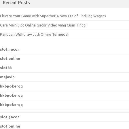
Recent Posts
r
c
Elevate Your Game with Superbet A New Era of Thrilling Wagers
h
Cara Main Slot Online Gacor Video yang Cuan Tinggi
f
o
Panduan Withdraw Judi Online Termudah
r
:
slot gacor
slot online
slot88
mejavip
hkbpokerqq
hkbpokerqq
hkbpokerqq
slot gacor
slot online