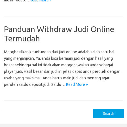
mesin video…
Read More »
Panduan Withdraw Judi Online
Termudah
Menghasilkan keuntungan dari judi online adalah salah satu hal
yang menjanjikan. Ya, anda bisa bermain judi dengan hasil yang
besar sehingga hal ini tidak akan mengecewakan anda sebagai
player judi. Hasil besar dari judi ini jelas dapat anda peroleh dengan
usaha yang maksimal. Anda harus main judi dan menang agar
peroleh saldo deposit judi. Saldo…
Read More »
S
e
a