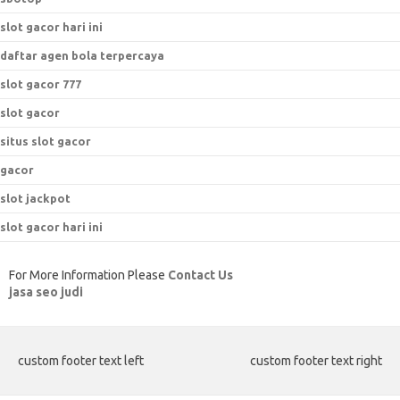
slot gacor hari ini
daftar agen bola terpercaya
slot gacor 777
slot gacor
situs slot gacor
gacor
slot jackpot
slot gacor hari ini
For More Information Please
Contact Us
jasa seo judi
custom footer text left
custom footer text right