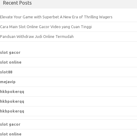
Recent Posts
r
c
Elevate Your Game with Superbet A New Era of Thrilling Wagers
h
Cara Main Slot Online Gacor Video yang Cuan Tinggi
f
o
Panduan Withdraw Judi Online Termudah
r
:
slot gacor
slot online
slot88
mejavip
hkbpokerqq
hkbpokerqq
hkbpokerqq
slot gacor
slot online