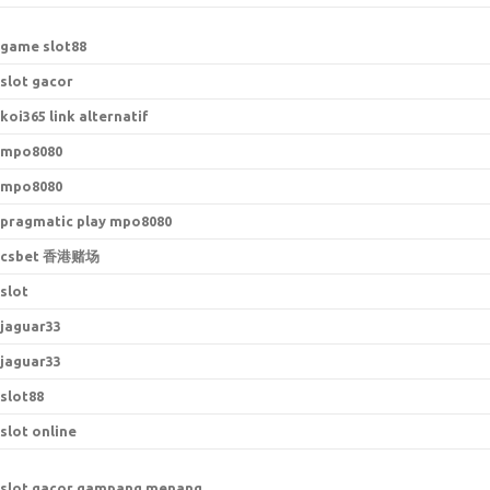
game slot88
slot gacor
koi365 link alternatif
mpo8080
mpo8080
pragmatic play mpo8080
csbet 香港赌场
slot
jaguar33
jaguar33
slot88
slot online
slot gacor gampang menang