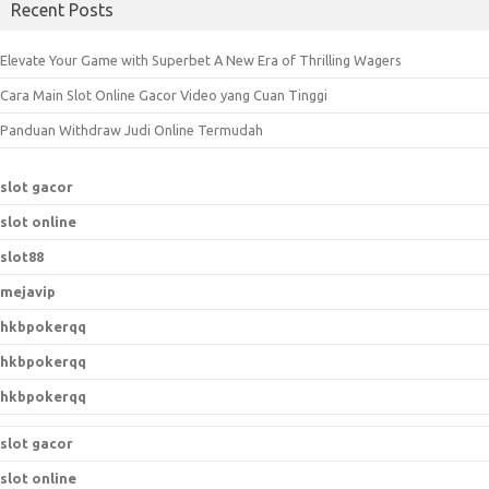
Recent Posts
r
c
Elevate Your Game with Superbet A New Era of Thrilling Wagers
h
Cara Main Slot Online Gacor Video yang Cuan Tinggi
f
o
Panduan Withdraw Judi Online Termudah
r
:
slot gacor
slot online
slot88
mejavip
hkbpokerqq
hkbpokerqq
hkbpokerqq
slot gacor
slot online