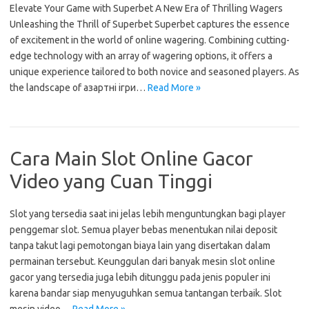
Elevate Your Game with Superbet A New Era of Thrilling Wagers
Unleashing the Thrill of Superbet Superbet captures the essence
of excitement in the world of online wagering. Combining cutting-
edge technology with an array of wagering options, it offers a
unique experience tailored to both novice and seasoned players. As
the landscape of азартні ігри…
Read More »
Cara Main Slot Online Gacor
Video yang Cuan Tinggi
Slot yang tersedia saat ini jelas lebih menguntungkan bagi player
penggemar slot. Semua player bebas menentukan nilai deposit
tanpa takut lagi pemotongan biaya lain yang disertakan dalam
permainan tersebut. Keunggulan dari banyak mesin slot online
gacor yang tersedia juga lebih ditunggu pada jenis populer ini
karena bandar siap menyuguhkan semua tantangan terbaik. Slot