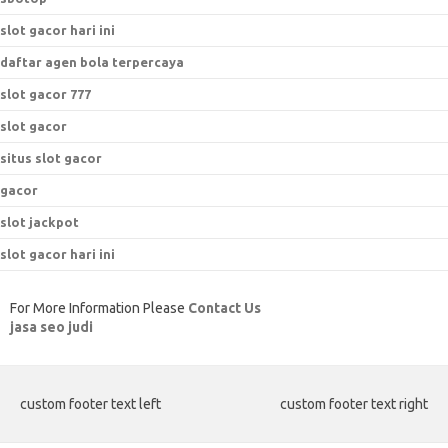
slot gacor hari ini
daftar agen bola terpercaya
slot gacor 777
slot gacor
situs slot gacor
gacor
slot jackpot
slot gacor hari ini
For More Information Please
Contact Us
jasa seo judi
custom footer text left
custom footer text right