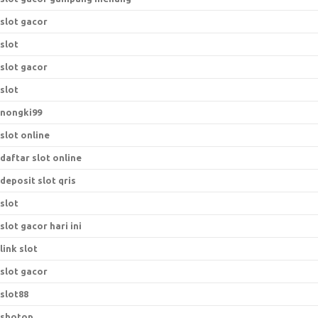
slot gacor
slot
slot gacor
slot
nongki99
slot online
daftar slot online
deposit slot qris
slot
slot gacor hari ini
link slot
slot gacor
slot88
sbotop