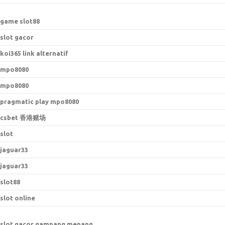
game slot88
slot gacor
koi365 link alternatif
mpo8080
mpo8080
pragmatic play mpo8080
csbet 香港赌场
slot
jaguar33
jaguar33
slot88
slot online
slot gacor gampang menang