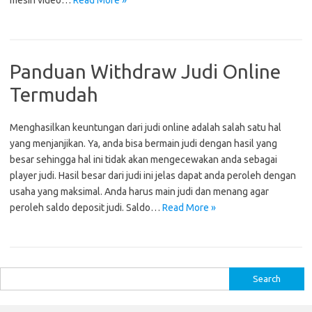
mesin video…
Read More »
Panduan Withdraw Judi Online
Termudah
Menghasilkan keuntungan dari judi online adalah salah satu hal
yang menjanjikan. Ya, anda bisa bermain judi dengan hasil yang
besar sehingga hal ini tidak akan mengecewakan anda sebagai
player judi. Hasil besar dari judi ini jelas dapat anda peroleh dengan
usaha yang maksimal. Anda harus main judi dan menang agar
peroleh saldo deposit judi. Saldo…
Read More »
S
e
a