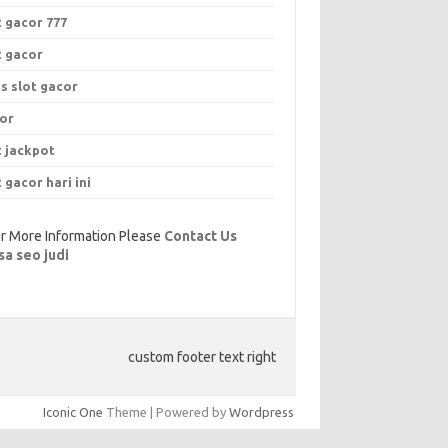
t gacor 777
t gacor
us slot gacor
or
t jackpot
t gacor hari ini
r More Information Please
Contact Us
sa seo judi
custom footer text right
Iconic One
Theme | Powered by
Wordpress