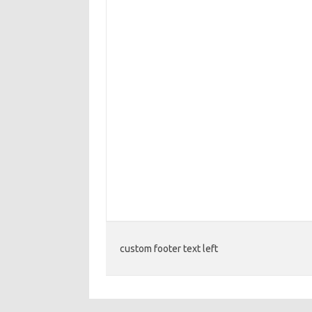
custom footer text left