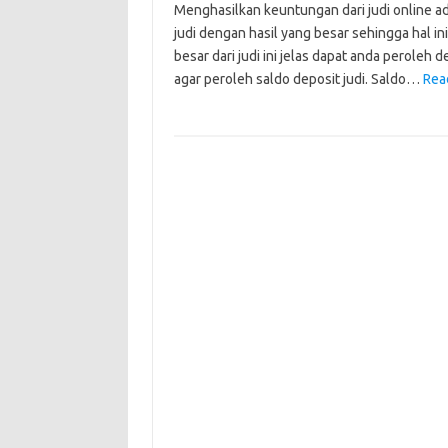
Menghasilkan keuntungan dari judi online ad
judi dengan hasil yang besar sehingga hal in
besar dari judi ini jelas dapat anda perole
agar peroleh saldo deposit judi. Saldo…
Rea