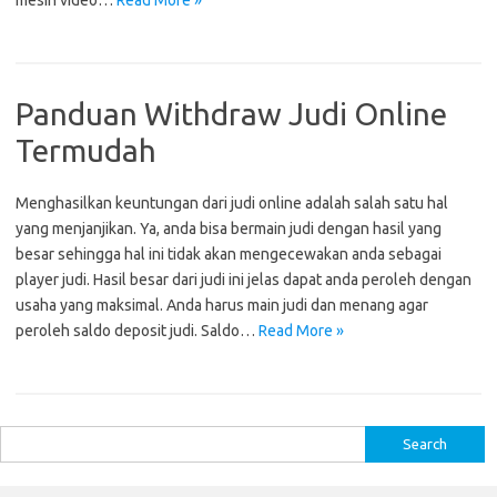
mesin video…
Read More »
Panduan Withdraw Judi Online
Termudah
Menghasilkan keuntungan dari judi online adalah salah satu hal
yang menjanjikan. Ya, anda bisa bermain judi dengan hasil yang
besar sehingga hal ini tidak akan mengecewakan anda sebagai
player judi. Hasil besar dari judi ini jelas dapat anda peroleh dengan
usaha yang maksimal. Anda harus main judi dan menang agar
peroleh saldo deposit judi. Saldo…
Read More »
S
e
a