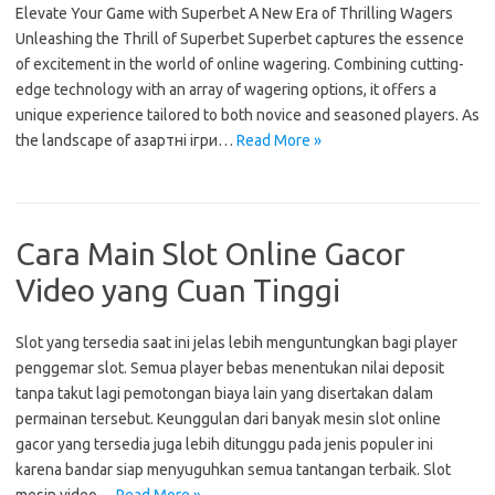
Elevate Your Game with Superbet A New Era of Thrilling Wagers
Unleashing the Thrill of Superbet Superbet captures the essence
of excitement in the world of online wagering. Combining cutting-
edge technology with an array of wagering options, it offers a
unique experience tailored to both novice and seasoned players. As
the landscape of азартні ігри…
Read More »
Cara Main Slot Online Gacor
Video yang Cuan Tinggi
Slot yang tersedia saat ini jelas lebih menguntungkan bagi player
penggemar slot. Semua player bebas menentukan nilai deposit
tanpa takut lagi pemotongan biaya lain yang disertakan dalam
permainan tersebut. Keunggulan dari banyak mesin slot online
gacor yang tersedia juga lebih ditunggu pada jenis populer ini
karena bandar siap menyuguhkan semua tantangan terbaik. Slot