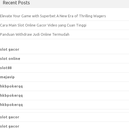
Recent Posts
r
c
Elevate Your Game with Superbet A New Era of Thrilling Wagers
h
Cara Main Slot Online Gacor Video yang Cuan Tinggi
f
o
Panduan Withdraw Judi Online Termudah
r
:
slot gacor
slot online
slot88
mejavip
hkbpokerqq
hkbpokerqq
hkbpokerqq
slot gacor
slot gacor