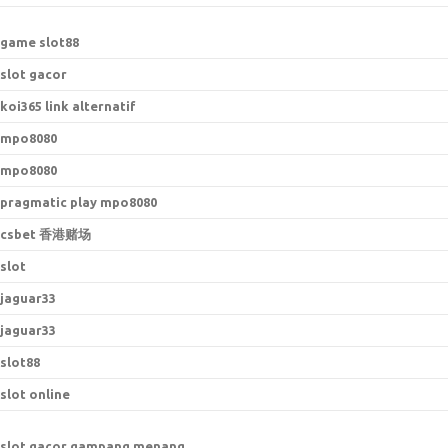
game slot88
slot gacor
koi365 link alternatif
mpo8080
mpo8080
pragmatic play mpo8080
csbet 香港赌场
slot
jaguar33
jaguar33
slot88
slot online
slot gacor gampang menang