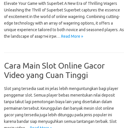
Elevate Your Game with Superbet A New Era of Thrilling Wagers
Unleashing the Thrill of Superbet Superbet captures the essence
of excitement in the world of online wagering. Combining cutting-
edge technology with an array of wagering options, it offers a
unique experience tailored to both novice and seasoned players. As
the landscape of азартні ігри…
Read More »
Cara Main Slot Online Gacor
Video yang Cuan Tinggi
Slot yang tersedia saat ini jelas lebih menguntungkan bagi player
penggemar slot. Semua player bebas menentukan nilai deposit
tanpa takut lagi pemotongan biaya lain yang disertakan dalam
permainan tersebut. Keunggulan dari banyak mesin slot online
gacor yang tersedia juga lebih ditunggu pada jenis populer ini
karena bandar siap menyuguhkan semua tantangan terbaik. Slot