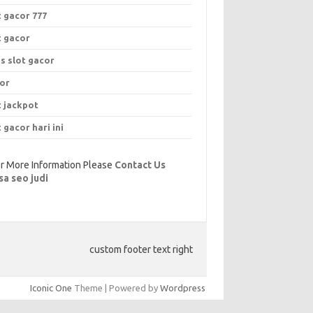
t gacor 777
t gacor
us slot gacor
or
t jackpot
t gacor hari ini
r More Information Please
Contact Us
sa seo judi
custom footer text right
Iconic One
Theme | Powered by
Wordpress