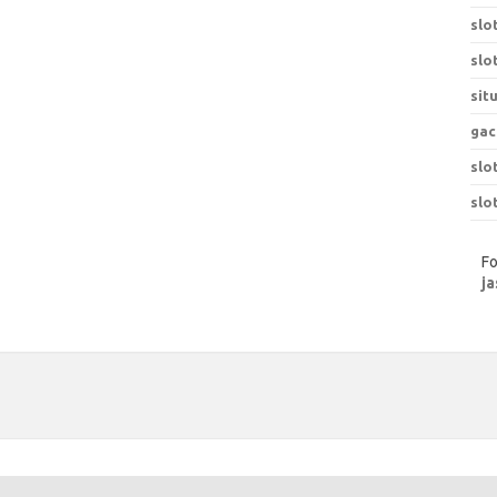
slo
slo
sit
gac
slo
slo
Fo
ja