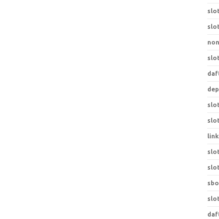
slo
slo
non
slo
daf
dep
slo
slo
link
slo
slo
sbo
slo
daf