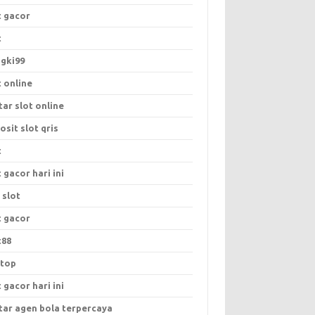
t gacor
t
gki99
t online
tar slot online
osit slot qris
t
t gacor hari ini
 slot
t gacor
t88
top
t gacor hari ini
tar agen bola terpercaya