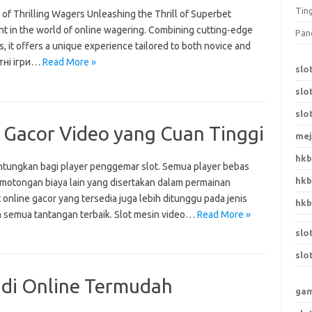
Tin
of Thrilling Wagers Unleashing the Thrill of Superbet
t in the world of online wagering. Combining cutting-edge
Pan
, it offers a unique experience tailored to both novice and
ртні ігри…
Read More »
slo
slo
slo
e Gacor Video yang Cuan Tinggi
mej
hk
guntungkan bagi player penggemar slot. Semua player bebas
hk
emotongan biaya lain yang disertakan dalam permainan
online gacor yang tersedia juga lebih ditunggu pada jenis
hk
n semua tantangan terbaik. Slot mesin video…
Read More »
slo
slo
di Online Termudah
gam