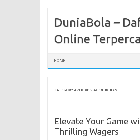
Skip
to
content
DuniaBola – Daf
Online Terperc
HOME
CATEGORY ARCHIVES:
AGEN JUDI 69
Elevate Your Game wi
Thrilling Wagers