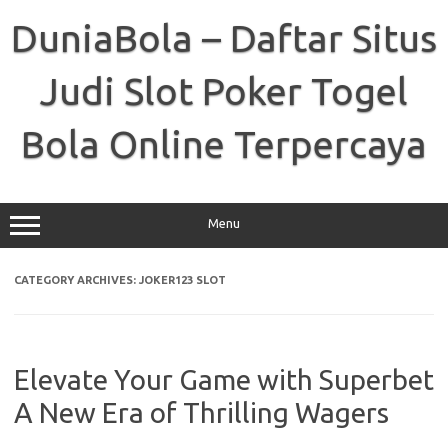
Skip
to
DuniaBola – Daftar Situs
content
Judi Slot Poker Togel
Bola Online Terpercaya
Menu
CATEGORY ARCHIVES:
JOKER123 SLOT
Elevate Your Game with Superbet
A New Era of Thrilling Wagers