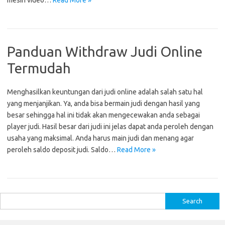
mesin video…
Read More »
Panduan Withdraw Judi Online
Termudah
Menghasilkan keuntungan dari judi online adalah salah satu hal
yang menjanjikan. Ya, anda bisa bermain judi dengan hasil yang
besar sehingga hal ini tidak akan mengecewakan anda sebagai
player judi. Hasil besar dari judi ini jelas dapat anda peroleh dengan
usaha yang maksimal. Anda harus main judi dan menang agar
peroleh saldo deposit judi. Saldo…
Read More »
S
e
a