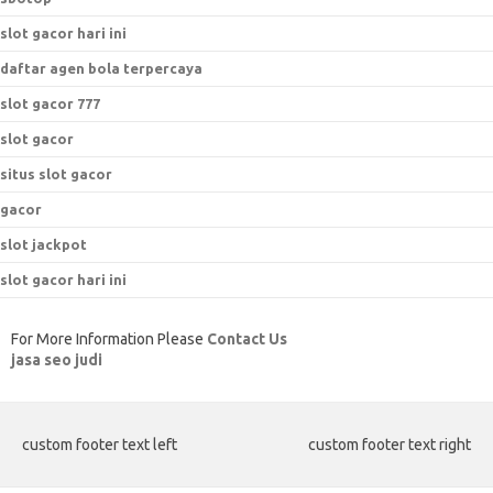
slot gacor hari ini
daftar agen bola terpercaya
slot gacor 777
slot gacor
situs slot gacor
gacor
slot jackpot
slot gacor hari ini
For More Information Please
Contact Us
jasa seo judi
custom footer text left
custom footer text right