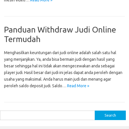
mesin video…
Read More »
Panduan Withdraw Judi Online
Termudah
Menghasilkan keuntungan dari judi online adalah salah satu hal
yang menjanjikan. Ya, anda bisa bermain judi dengan hasil yang
besar sehingga hal ini tidak akan mengecewakan anda sebagai
player judi. Hasil besar dari judi ini jelas dapat anda peroleh dengan
usaha yang maksimal. Anda harus main judi dan menang agar
peroleh saldo deposit judi. Saldo…
Read More »
S
e
a