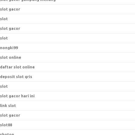
slot gacor
slot
slot gacor
slot
nongki99
slot online
daftar slot online
deposit slot qris
slot
slot gacor hari ini
link slot
slot gacor
slot88
sbotop