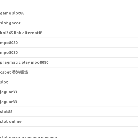
game slot88
slot gacor
koi365 link alternatif
mpo8080
mpo8080
pragmatic play mpo8080
csbet 香港赌场
slot
jaguar33
jaguar33
slot88
slot online
slot gacor gampang menang