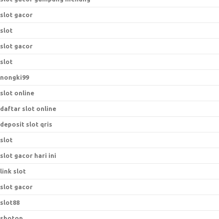
slot gacor
slot
slot gacor
slot
nongki99
slot online
daftar slot online
deposit slot qris
slot
slot gacor hari ini
link slot
slot gacor
slot88
sbotop