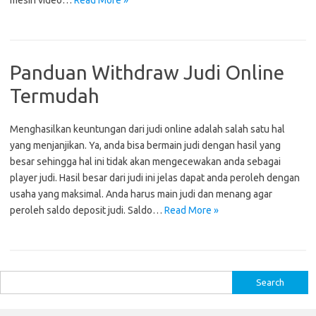
mesin video…
Read More »
Panduan Withdraw Judi Online
Termudah
Menghasilkan keuntungan dari judi online adalah salah satu hal
yang menjanjikan. Ya, anda bisa bermain judi dengan hasil yang
besar sehingga hal ini tidak akan mengecewakan anda sebagai
player judi. Hasil besar dari judi ini jelas dapat anda peroleh dengan
usaha yang maksimal. Anda harus main judi dan menang agar
peroleh saldo deposit judi. Saldo…
Read More »
S
e
a