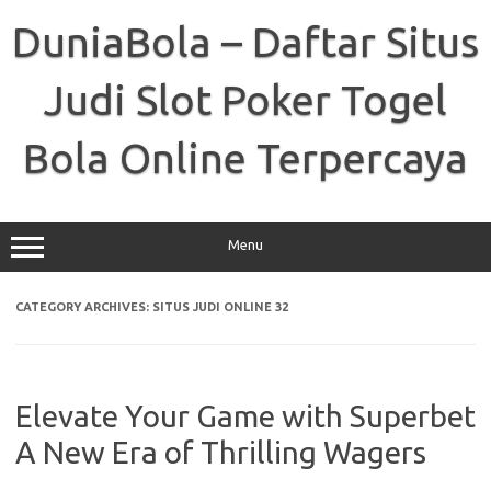
Skip
to
DuniaBola – Daftar Situs
content
Judi Slot Poker Togel
Bola Online Terpercaya
Menu
CATEGORY ARCHIVES:
SITUS JUDI ONLINE 32
Elevate Your Game with Superbet
A New Era of Thrilling Wagers