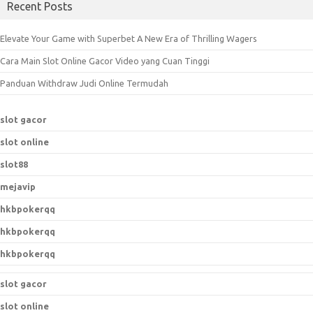
Recent Posts
r
c
Elevate Your Game with Superbet A New Era of Thrilling Wagers
h
Cara Main Slot Online Gacor Video yang Cuan Tinggi
f
o
Panduan Withdraw Judi Online Termudah
r
:
slot gacor
slot online
slot88
mejavip
hkbpokerqq
hkbpokerqq
hkbpokerqq
slot gacor
slot online