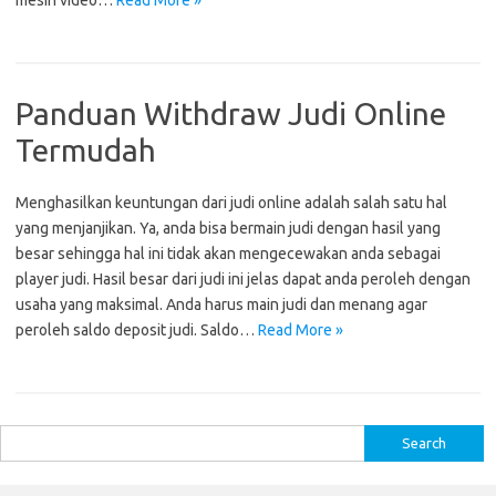
mesin video…
Read More »
Panduan Withdraw Judi Online
Termudah
Menghasilkan keuntungan dari judi online adalah salah satu hal
yang menjanjikan. Ya, anda bisa bermain judi dengan hasil yang
besar sehingga hal ini tidak akan mengecewakan anda sebagai
player judi. Hasil besar dari judi ini jelas dapat anda peroleh dengan
usaha yang maksimal. Anda harus main judi dan menang agar
peroleh saldo deposit judi. Saldo…
Read More »
S
e
a