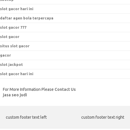
slot gacor hari ini
daftar agen bola terpercaya
slot gacor 777
slot gacor
situs slot gacor
gacor
slot jackpot
slot gacor hari ini
For More Information Please
Contact Us
jasa seo judi
custom footer text left
custom footer text right