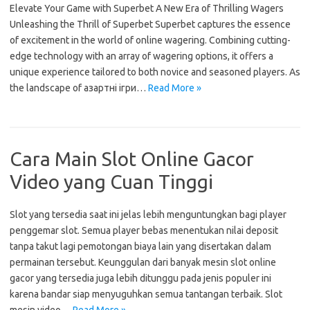
Elevate Your Game with Superbet A New Era of Thrilling Wagers
Unleashing the Thrill of Superbet Superbet captures the essence
of excitement in the world of online wagering. Combining cutting-
edge technology with an array of wagering options, it offers a
unique experience tailored to both novice and seasoned players. As
the landscape of азартні ігри…
Read More »
Cara Main Slot Online Gacor
Video yang Cuan Tinggi
Slot yang tersedia saat ini jelas lebih menguntungkan bagi player
penggemar slot. Semua player bebas menentukan nilai deposit
tanpa takut lagi pemotongan biaya lain yang disertakan dalam
permainan tersebut. Keunggulan dari banyak mesin slot online
gacor yang tersedia juga lebih ditunggu pada jenis populer ini
karena bandar siap menyuguhkan semua tantangan terbaik. Slot