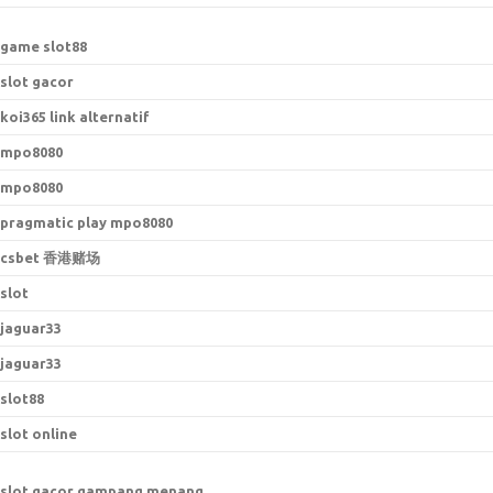
game slot88
slot gacor
koi365 link alternatif
mpo8080
mpo8080
pragmatic play mpo8080
csbet 香港赌场
slot
jaguar33
jaguar33
slot88
slot online
slot gacor gampang menang