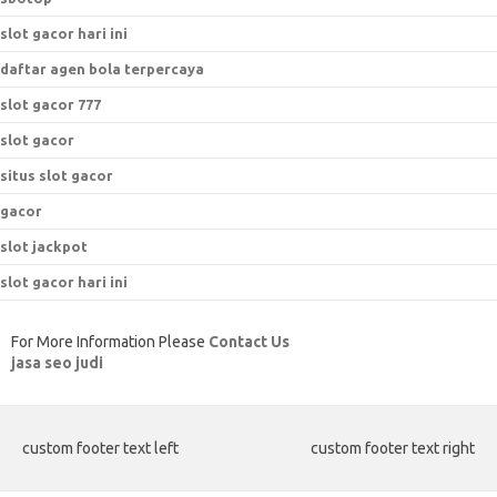
slot gacor hari ini
daftar agen bola terpercaya
slot gacor 777
slot gacor
situs slot gacor
gacor
slot jackpot
slot gacor hari ini
For More Information Please
Contact Us
jasa seo judi
custom footer text left
custom footer text right