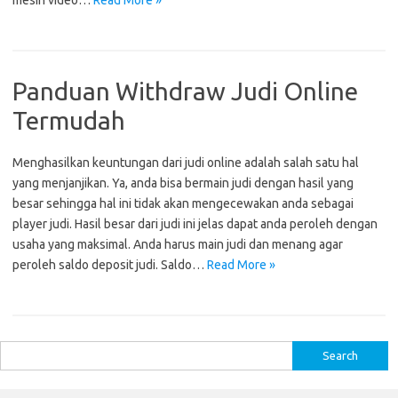
mesin video…
Read More »
Panduan Withdraw Judi Online
Termudah
Menghasilkan keuntungan dari judi online adalah salah satu hal
yang menjanjikan. Ya, anda bisa bermain judi dengan hasil yang
besar sehingga hal ini tidak akan mengecewakan anda sebagai
player judi. Hasil besar dari judi ini jelas dapat anda peroleh dengan
usaha yang maksimal. Anda harus main judi dan menang agar
peroleh saldo deposit judi. Saldo…
Read More »
S
e
a