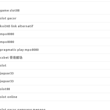
game slot88
slot gacor
koi365 link alternatif
mpo8080
mpo8080
pragmatic play mpo8080
csbet 香港赌场
slot
jaguar33
jaguar33
slot88
slot online
slot gacor gampang menang