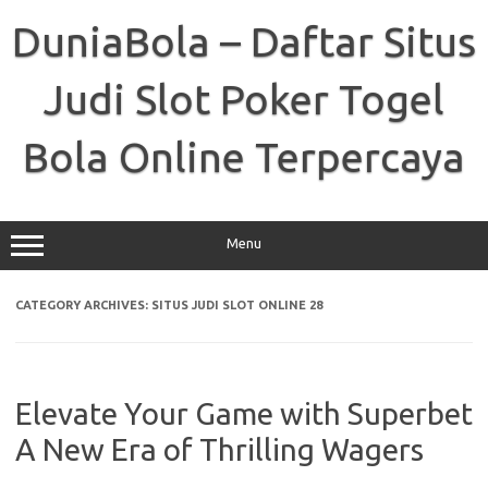
Skip
to
DuniaBola – Daftar Situs
content
Judi Slot Poker Togel
Bola Online Terpercaya
Menu
CATEGORY ARCHIVES:
SITUS JUDI SLOT ONLINE 28
Elevate Your Game with Superbet
A New Era of Thrilling Wagers