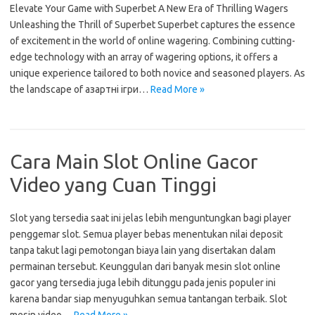
Elevate Your Game with Superbet A New Era of Thrilling Wagers
Unleashing the Thrill of Superbet Superbet captures the essence
of excitement in the world of online wagering. Combining cutting-
edge technology with an array of wagering options, it offers a
unique experience tailored to both novice and seasoned players. As
the landscape of азартні ігри…
Read More »
Cara Main Slot Online Gacor
Video yang Cuan Tinggi
Slot yang tersedia saat ini jelas lebih menguntungkan bagi player
penggemar slot. Semua player bebas menentukan nilai deposit
tanpa takut lagi pemotongan biaya lain yang disertakan dalam
permainan tersebut. Keunggulan dari banyak mesin slot online
gacor yang tersedia juga lebih ditunggu pada jenis populer ini
karena bandar siap menyuguhkan semua tantangan terbaik. Slot