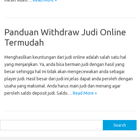
mesin video…
Read More »
Panduan Withdraw Judi Online
Termudah
Menghasilkan keuntungan dari judi online adalah salah satu hal
yang menjanjikan. Ya, anda bisa bermain judi dengan hasil yang
besar sehingga hal ini tidak akan mengecewakan anda sebagai
player judi. Hasil besar dari judi ini jelas dapat anda peroleh dengan
usaha yang maksimal. Anda harus main judi dan menang agar
peroleh saldo deposit judi. Saldo…
Read More »
S
e
a