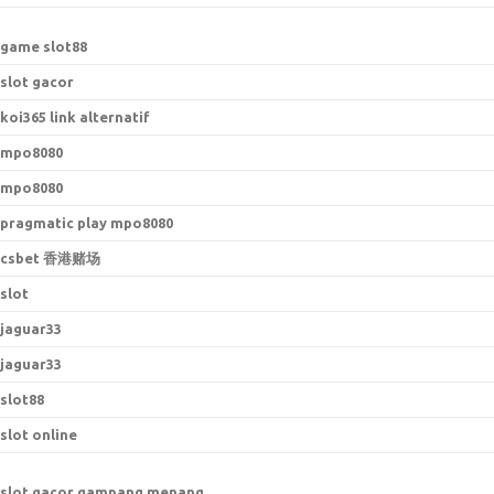
game slot88
slot gacor
koi365 link alternatif
mpo8080
mpo8080
pragmatic play mpo8080
csbet 香港赌场
slot
jaguar33
jaguar33
slot88
slot online
slot gacor gampang menang