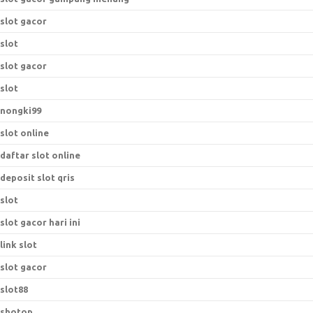
slot gacor
slot
slot gacor
slot
nongki99
slot online
daftar slot online
deposit slot qris
slot
slot gacor hari ini
link slot
slot gacor
slot88
sbotop