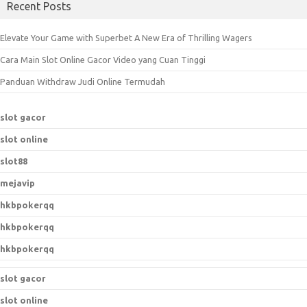
Recent Posts
r
c
Elevate Your Game with Superbet A New Era of Thrilling Wagers
h
Cara Main Slot Online Gacor Video yang Cuan Tinggi
f
o
Panduan Withdraw Judi Online Termudah
r
:
slot gacor
slot online
slot88
mejavip
hkbpokerqq
hkbpokerqq
hkbpokerqq
slot gacor
slot online