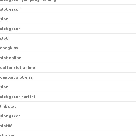
slot gacor
slot
slot gacor
slot
nongki99
slot online
daftar slot online
deposit slot qris
slot
slot gacor hari ini
link slot
slot gacor
slot88
sbotop