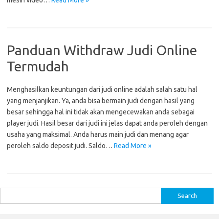
mesin video…
Read More »
Panduan Withdraw Judi Online
Termudah
Menghasilkan keuntungan dari judi online adalah salah satu hal
yang menjanjikan. Ya, anda bisa bermain judi dengan hasil yang
besar sehingga hal ini tidak akan mengecewakan anda sebagai
player judi. Hasil besar dari judi ini jelas dapat anda peroleh dengan
usaha yang maksimal. Anda harus main judi dan menang agar
peroleh saldo deposit judi. Saldo…
Read More »
S
e
a